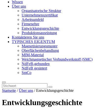
Wissen
Über uns
Organisatorische Struktur
Unternehmenszertifikat
Arbeitsumfeld
Firmenehre
Entwicklungsgeschichte
Produktionsausrüstung
Kontaktieren Sie uns
TYPISCHES EIGENTUM
Magnetisierungsmuster
Oberflächenbehandlung
MIM-Material
Weichmagnetischer Verbundwerkstoff (SMC)
NdFeB-gebunden
NdFeB gesintert
SmCo
Startseite
/
Über uns
/ Entwicklungsgeschichte
Entwicklungsgeschichte