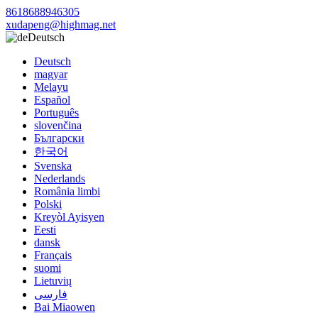
8618688946305
xudapeng@highmag.net
Deutsch
Deutsch
magyar
Melayu
Español
Português
slovenčina
Български
한국어
Svenska
Nederlands
România limbi
Polski
Kreyòl Ayisyen
Eesti
dansk
Français
suomi
Lietuvių
فارسی
Bai Miaowen