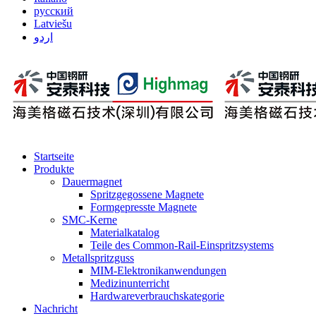
русский
Latviešu
اردو
Startseite
Produkte
Dauermagnet
Spritzgegossene Magnete
Formgepresste Magnete
SMC-Kerne
Materialkatalog
Teile des Common-Rail-Einspritzsystems
Metallspritzguss
MIM-Elektronikanwendungen
Medizinunterricht
Hardwareverbrauchskategorie
Nachricht