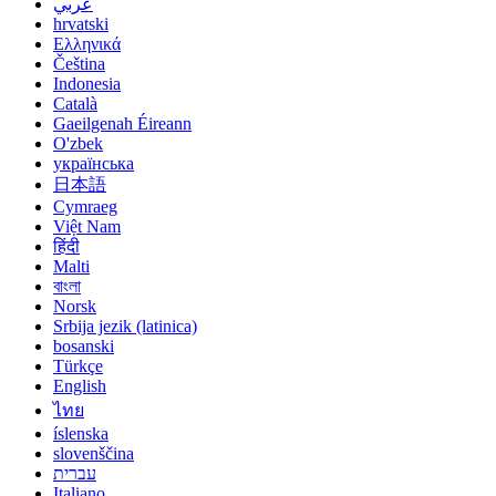
عربي
hrvatski
Ελληνικά
Čeština
Indonesia
Català
Gaeilgenah Éireann
O'zbek
українська
日本語
Cymraeg
Việt Nam
हिंदी
Malti
বাংলা
Norsk
Srbija jezik (latinica)
bosanski
Türkçe
English
ไทย
íslenska
slovenščina
עברית
Italiano