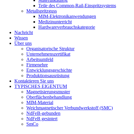
Materialkatalog
Teile des Common-Rail-Einspritzsystems
Metallspritzguss
MIM-Elektronikanwendungen
Medizinunterricht
Hardwareverbrauchskategorie
Nachricht
Wissen
Über uns
Organisatorische Struktur
Unternehmenszertifikat
Arbeitsumfeld
Firmenehre
Entwicklungsgeschichte
Produktionsausrüstung
Kontaktieren Sie uns
TYPISCHES EIGENTUM
Magnetisierungsmuster
Oberflächenbehandlung
MIM-Material
Weichmagnetischer Verbundwerkstoff (SMC)
NdFeB-gebunden
NdFeB gesintert
SmCo