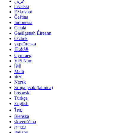
عربي
hrvatski
Ελληνικά
Čeština
Indonesia
Català
Gaeilgenah Éireann
O'zbek
українська
日本語
Cymraeg
Việt Nam
हिंदी
Malti
বাংলা
Norsk
Srbija jezik (latinica)
bosanski
Türkçe
English
ไทย
íslenska
slovenščina
עברית
Italiano