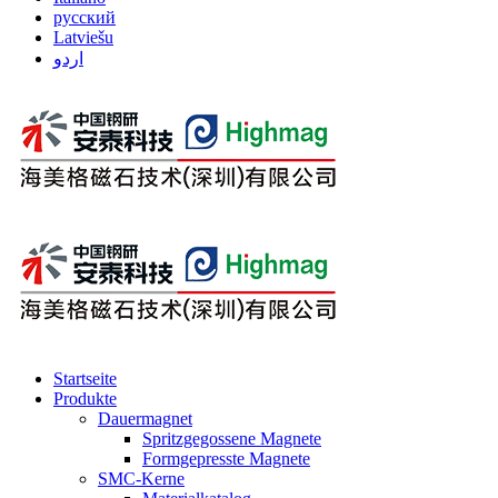
русский
Latviešu
اردو
Startseite
Produkte
Dauermagnet
Spritzgegossene Magnete
Formgepresste Magnete
SMC-Kerne