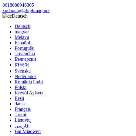
8618688946305
xudapeng@highmag.net
Deutsch
Deutsch
magyar
Melayu
Español
Português
slovenčina
Български
한국어
Svenska
Nederlands
România limbi
Polski
Kreyòl Ayisyen
Eesti
dansk
Français
suomi
Lietuvių
فارسی
Bai Miaowen